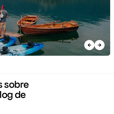
←
→
s sobre
log de