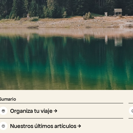
Sumario
Organiza tu viaje
😎

Nuestros últimos artículos
😍