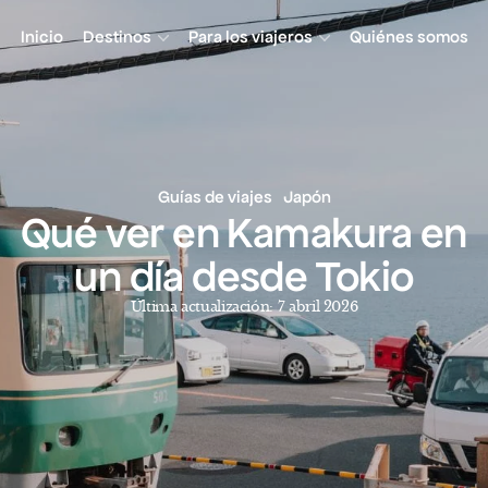
Inicio
Destinos
Para los viajeros
Quiénes somos
Guías de viajes
Japón
Qué ver en Kamakura en
un día desde Tokio
Última actualización: 7 abril 2026