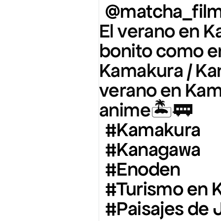
@matcha_fil
El verano en K
bonito como e
Kamakura / Ka
verano en Kam
anime🏝️🚃
#Kamakura
#Kanagawa
#Enoden
#Turismo en 
#Paisajes de 