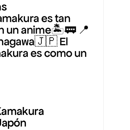
ms
amakura es tan
n un anime🏝️🚃 📍
nagawa🇯🇵 El
akura es como un
Kamakura
Japón