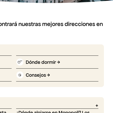
contrará nuestras mejores direcciones en
Dónde dormir
😴
Consejos
😘
sta
¿Dónde alojarse en Monopoli? Los