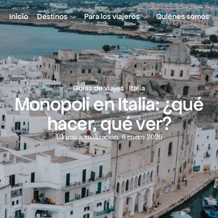
Inicio
Destinos
Para los viajeros
Quiénes somos
Guías de viajes
Italia
Monopoli en Italia: ¿qué
hacer, qué ver?
Última actualización: 6 enero 2026