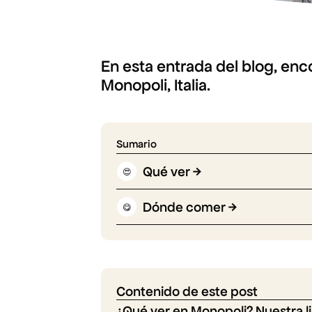
En esta entrada del blog, en
Monopoli, Italia.
Sumario
Qué ver
😍
Dónde comer
😋
Contenido de este post
¿Qué ver en Monopoli? Nuestra li