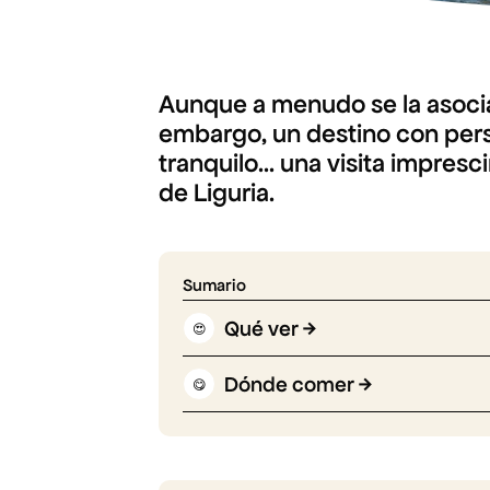
Aunque a menudo se la asocia
embargo, un destino con pers
tranquilo... una visita impres
de Liguria.
Sumario
Qué ver
😍
Dónde comer
😋