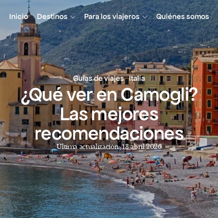
Inicio
Destinos
Para los viajeros
Quiénes somos
Guías de viajes
Italia
¿Qué ver en Camogli?
Las mejores
recomendaciones
Última actualización: 13 abril 2026