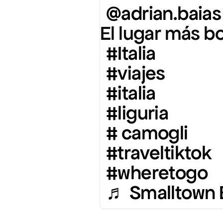
@adrian.baias
El lugar más b
#Italia
#viajes
#italia
#liguria
# camogli
#traveltiktok
#wheretogo
♬ Smalltown B