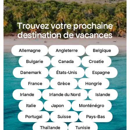
Trouvez votre prochaine
destination de vacances
Allemagne
Angleterre
Belgique
Bulgarie
Canada
Croatie
Danemark
États-Unis
Espagne
France
Grèce
Hongrie
Irlande
Irlande du Nord
Islande
Italie
Japon
Monténégro
Portugal
Suisse
Pays-Bas
Thaïlande
Tunisie