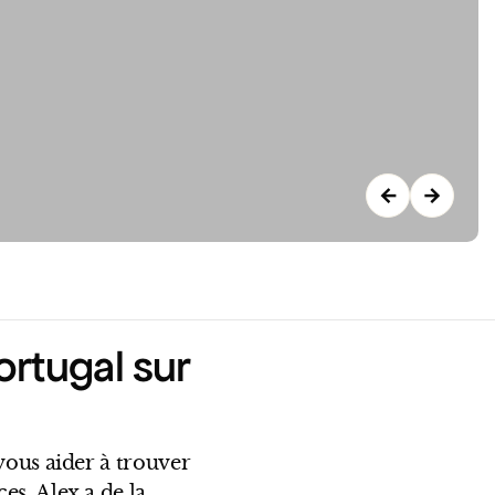
←
→
ortugal sur
vous aider à trouver
es. Alex a de la