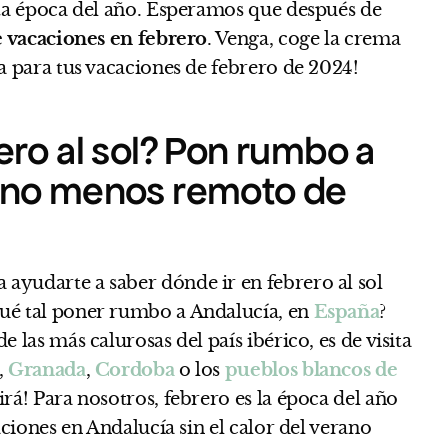
sta época del año. Esperamos que después de
e vacaciones en febrero
. Venga, coge la crema
ra para tus vacaciones de febrero de 2024!
rero al sol? Pon rumbo a
tino menos remoto de
ayudarte a saber dónde ir en febrero al sol
Qué tal poner rumbo a Andalucía, en
España
?
 las más calurosas del país ibérico, es de visita
,
Granada
,
Cordoba
o los
pueblos blancos de
tirá! Para nosotros, febrero es la época del año
caciones en Andalucía sin el calor del verano