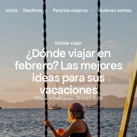
Inicio
Destinos
Para los viajeros
Quiénes somos
Dónde viajar
¿Dónde viajar en
febrero? Las mejores
ideas para sus
vacaciones
Última actualización: 19 mayo 2026