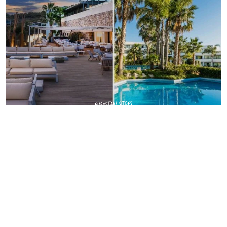
EUROSTARS SITGES
4. Hotel Casa Vilella
Nous continuons notre sélection des
meilleurs hôtels
à Sitges
avec une adresse incroyable ! Situé en
première ligne face à la mer,
l’hôtel Casa Vilella
occupe une ancienne et impressionnante bâtisse
rénovée. 15 chambres sont disponibles, toutes aussi
belles les unes que les autres, ce qui en fait un hôtel