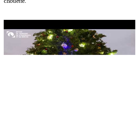
chouette.
Quel est le plus beau marché de Noël France ?
Vous vous demandez quels sont
les plus beaux
marchés de Noël de France
? On vous propose de
découvrir notre sélection sur notre article dédié.