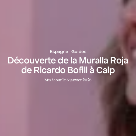
Espagne
Guides
Découverte de la Muralla Roja
de Ricardo Bofill à Calp
Mis à jour le 6 janvier 2026