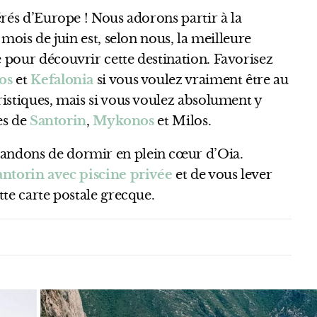
érés d’Europe ! Nous adorons partir à la
le mois de juin est, selon nous, la meilleure
 pour découvrir cette destination. Favorisez
os
et
Kefalonia
si vous voulez vraiment être au
ristiques, mais si vous voulez absolument y
es de
Santorin
,
Mykonos
et Milos.
andons de dormir en plein cœur d’Oia.
antorin avec piscine privée
et de vous lever
tte carte postale grecque.