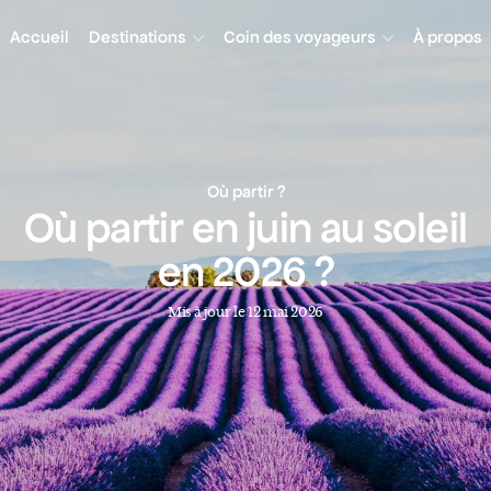
Accueil
Destinations
Coin des voyageurs
À propos
Où partir ?
Où partir en juin au soleil
en 2026 ?
Mis à jour le 12 mai 2026