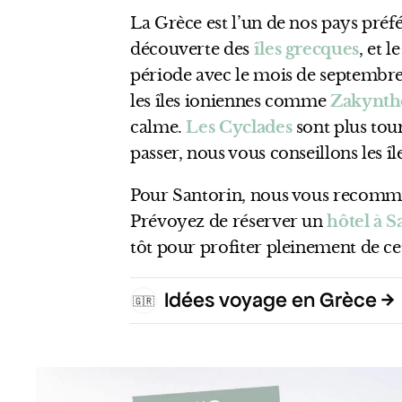
La Grèce est l’un de nos pays préf
découverte des
îles grecques
, et 
période avec le mois de septembre
les îles ioniennes comme
Zakynth
calme.
Les Cyclades
sont plus tou
passer, nous vous conseillons les îl
Pour Santorin, nous vous recomm
Prévoyez de réserver un
hôtel à S
tôt pour profiter pleinement de ce
Idées voyage en Grèce
🇬🇷