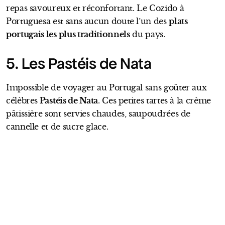
repas savoureux et réconfortant. Le Cozido à
Portuguesa est sans aucun doute l’un des
plats
portugais les plus traditionnels
du pays.
5. Les Pastéis de Nata
Impossible de voyager au Portugal sans goûter aux
célèbres
Pastéis de Nata
. Ces petites tartes à la crème
pâtissière sont servies chaudes, saupoudrées de
cannelle et de sucre glace.
Originaires de Belém, près de
Lisbonne
, elles sont
devenues un symbole national et un régal pour les
gourmands.
À lire aussi
Visiter Lisbonne en 4 jours : Nos
Incontournables